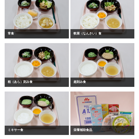
常食
軟菜（なんさい）食
粗（あら）刻み食
超刻み食
ミキサー食
栄養補助食品